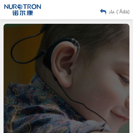
عاد (ʿĀda)